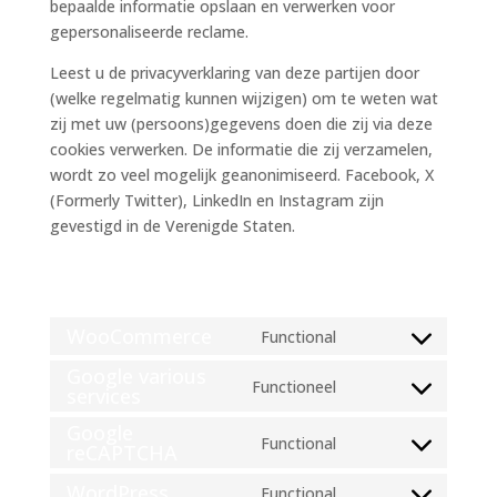
bepaalde informatie opslaan en verwerken voor
gepersonaliseerde reclame.
Leest u de privacyverklaring van deze partijen door
(welke regelmatig kunnen wijzigen) om te weten wat
zij met uw (persoons)gegevens doen die zij via deze
cookies verwerken. De informatie die zij verzamelen,
wordt zo veel mogelijk geanonimiseerd. Facebook, X
(Formerly Twitter), LinkedIn en Instagram zijn
gevestigd in de Verenigde Staten.
6. Geplaatste cookies
WooCommerce
Functional
Consent
Google various
to
Functioneel
services
Consent
service
to
woocommerce
Google
Functional
service
reCAPTCHA
Consent
google-
to
WordPress
Functional