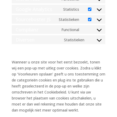
various-
Consent
service
services
to
google-
Google Analytics
Statistics
Consent
service
recaptcha
to
Sourcebuster JS
Statistieken
wordpress
Consent
service
to
Complianz
Functional
google-
Consent
service
analytics
to
Diversen
Statistieken
sourcebuster-
Consent
service
js
to
7. Toestemming
complianz
service
diversen
Wanneer u onze site voor het eerst bezoekt, tonen
wij een pop-up met uitleg over cookies. Zodra u klikt
op ‘Voorkeuren opslaan’ geeft u ons toestemming om
de categorieën cookies en plug-ins te gebruiken die u
heeft geselecteerd in de pop-up en welke zijn
omschreven in het Cookiebeleid. U kunt via uw
browser het plaatsen van cookies uitschakelen, u
moet er dan wel rekening mee houden dat onze site
dan mogelijk niet meer optimaal werkt.