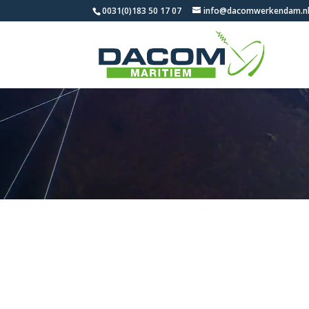
0031(0)183 50 17 07
info@dacomwerkendam.n
Videospeler